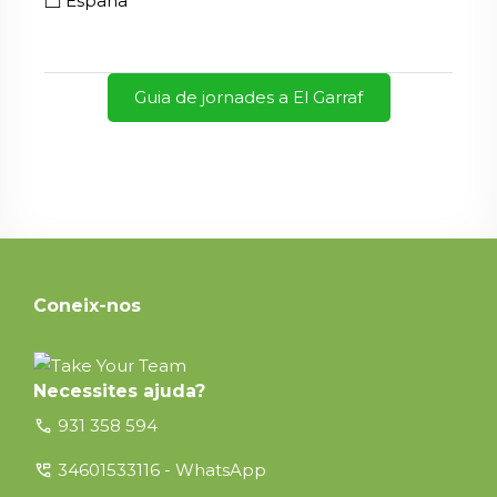
España
Guia de jornades a El Garraf
Coneix-nos
Necessites ajuda?
call
931 358 594
perm_phone_msg
34601533116 - WhatsApp