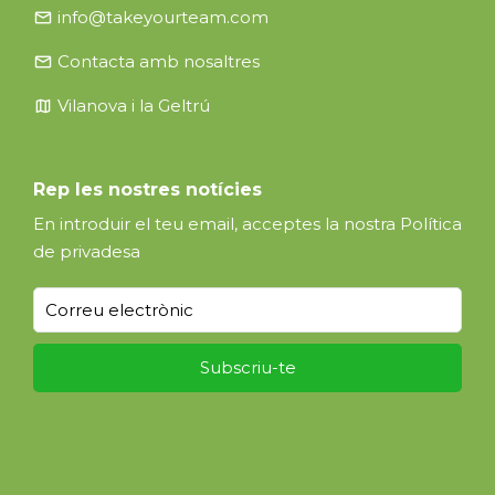
email
info@takeyourteam.com
email
Contacta amb nosaltres
map
Vilanova i la Geltrú
Rep les nostres notícies
En introduir el teu email, acceptes la nostra
Política
de privadesa