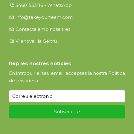
perm_phone_msg
34601533116 - WhatsApp
email
info@takeyourteam.com
email
Contacta amb nosaltres
map
Vilanova i la Geltrú
Rep les nostres notícies
En introduir el teu email, acceptes la nostra
Política
de privadesa