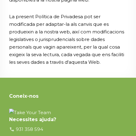
La present Política de Privadesa pot ser
modificada per adaptar-la als canvis que es
produeixin a la nostra web, així com modificacions
legislatives o jurisprudencials sobre dades
personals que vagin apareixent, per la qual cosa
exigeix la seva lectura, cada vegada que ens faciliti
les seves dades a través d'aquesta Web.
Coneix-nos
Necessites ajuda?
call
931 358 594