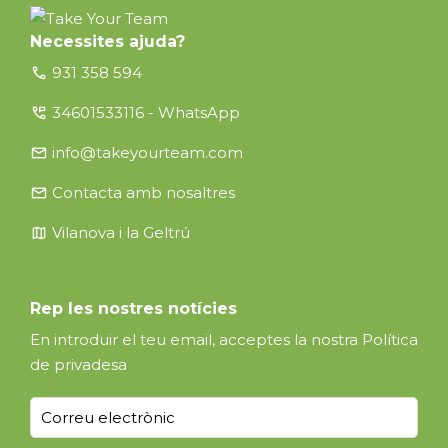
Necessites ajuda?
call
931 358 594
perm_phone_msg
34601533116 - WhatsApp
email
info@takeyourteam.com
email
Contacta amb nosaltres
map
Vilanova i la Geltrú
Rep les nostres notícies
En introduir el teu email, acceptes la nostra
Política
de privadesa