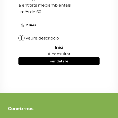
a entitats mediambientals
, més de 60
2 dies
Veure descripció
Inici
A consultar
Ver detalle
Coneix-nos