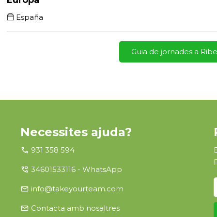
Europa
España
Guia de jornades a Rib
Necessites ajuda?
call
931 358 594
perm_phone_msg
34601533116 - WhatsApp
email
info@takeyourteam.com
email
Contacta amb nosaltres