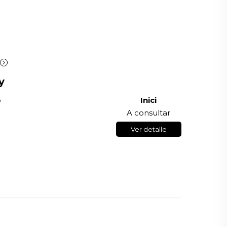
i
y
p
Inici
A consultar
Ver detalle