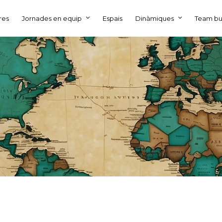
res
Jornades en equip
Espais
Dinàmiques
Team bu