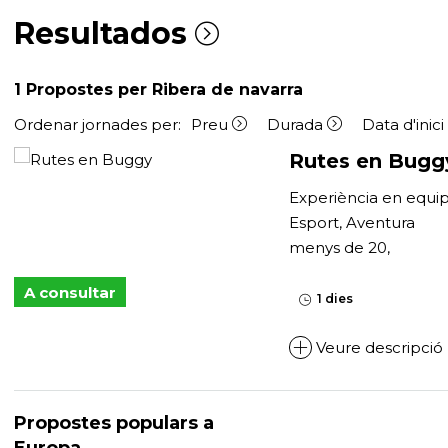
Resultados
1
Propostes per Ribera de navarra
Ordenar jornades per:
Preu
Durada
Data d'inic
Rutes en Bugg
Experiència en equi
Esport, Aventura
menys de 20,
A consultar
1 dies
Veure descripció
Propostes populars a