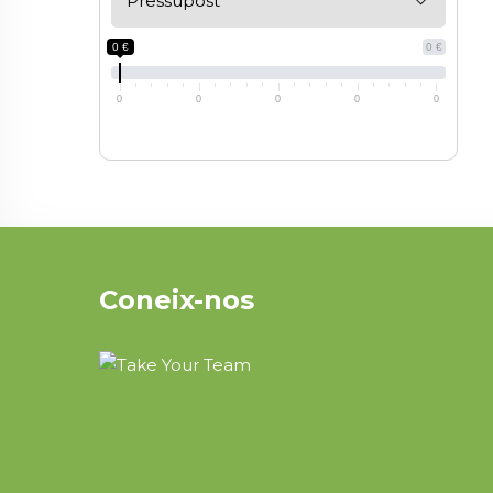
Pressupost
0 €
0 €
0
0
0
0
0
Coneix-nos